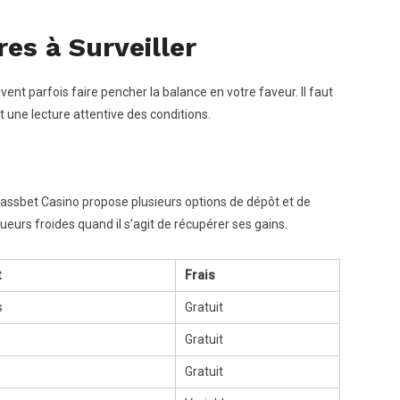
es à Surveiller
nt parfois faire pencher la balance en votre faveur. Il faut
t une lecture attentive des conditions.
 Bassbet Casino propose plusieurs options de dépôt et de
sueurs froides quand il s’agit de récupérer ses gains.
t
Frais
s
Gratuit
Gratuit
Gratuit