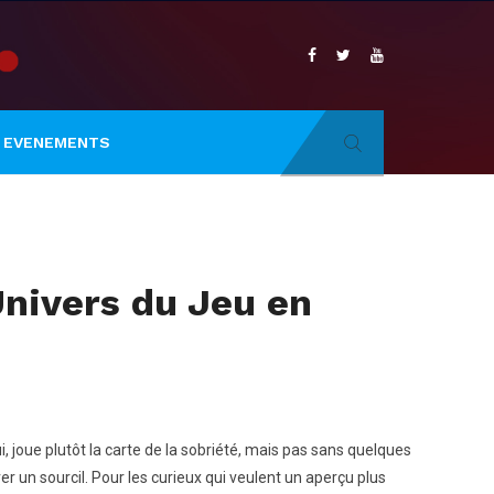
EVENEMENTS
Univers du Jeu en
 joue plutôt la carte de la sobriété, mais pas sans quelques
er un sourcil. Pour les curieux qui veulent un aperçu plus