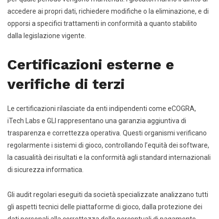
accedere ai propri dati, richiedere modifiche o la eliminazione, e di
opporsi a specifici trattamenti in conformità a quanto stabilito
dalla legislazione vigente.
Certificazioni esterne e
verifiche di terzi
Le certificazioni rilasciate da enti indipendenti come eCOGRA,
iTech Labs e GLI rappresentano una garanzia aggiuntiva di
trasparenza e correttezza operativa. Questi organismi verificano
regolarmente i sistemi di gioco, controllando l’equità dei software,
la casualità dei risultati e la conformità agli standard internazionali
di sicurezza informatica.
Gli audit regolari eseguiti da società specializzate analizzano tutti
gli aspetti tecnici delle piattaforme di gioco, dalla protezione dei