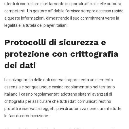
utenti di controllare direttamente sui portali ufficiali delle autorità
competenti. Un gestore affidabile fornisce sempre accesso rapido
a queste informazioni, dimostrando il suo commitment verso la
legalità e la tutela dei player italiani.
Protocolli di sicurezza e
protezione con crittografia
dei dati
La salvaguardia delle dati riservati rappresenta un elemento
essenziale per qualunque casino regolamentato nel territorio
italiano. I casino regolamentati adottano sistemi avanzati di
crittografia per assicurare che tutti i dati comunicati restino
protetti e riservati a soggetti privi di autorizzazione durante tutte
le fasi di comunicazione.