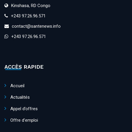
Kinshasa, RD Congo
+243 97.26.96.571
contact@santenews.info
+243 97.26.96.571
ACCÈS RAPIDE
Accueil
Actualités
Appel d’offres
Offre d’emploi