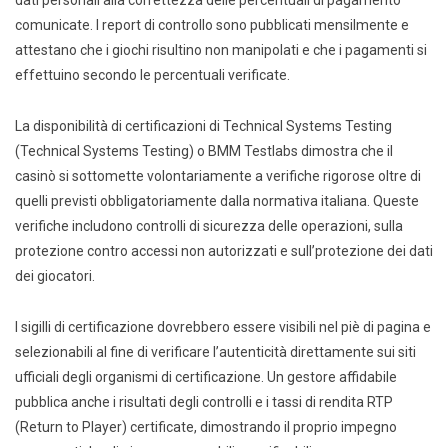
dati personali alla correttezza delle percentuali di pagamento
comunicate. I report di controllo sono pubblicati mensilmente e
attestano che i giochi risultino non manipolati e che i pagamenti si
effettuino secondo le percentuali verificate.
La disponibilità di certificazioni di Technical Systems Testing
(Technical Systems Testing) o BMM Testlabs dimostra che il
casinò si sottomette volontariamente a verifiche rigorose oltre di
quelli previsti obbligatoriamente dalla normativa italiana. Queste
verifiche includono controlli di sicurezza delle operazioni, sulla
protezione contro accessi non autorizzati e sull’protezione dei dati
dei giocatori.
I sigilli di certificazione dovrebbero essere visibili nel piè di pagina e
selezionabili al fine di verificare l’autenticità direttamente sui siti
ufficiali degli organismi di certificazione. Un gestore affidabile
pubblica anche i risultati degli controlli e i tassi di rendita RTP
(Return to Player) certificate, dimostrando il proprio impegno