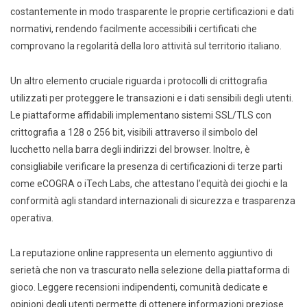
costantemente in modo trasparente le proprie certificazioni e dati
normativi, rendendo facilmente accessibili i certificati che
comprovano la regolarità della loro attività sul territorio italiano.
Un altro elemento cruciale riguarda i protocolli di crittografia
utilizzati per proteggere le transazioni e i dati sensibili degli utenti.
Le piattaforme affidabili implementano sistemi SSL/TLS con
crittografia a 128 o 256 bit, visibili attraverso il simbolo del
lucchetto nella barra degli indirizzi del browser. Inoltre, è
consigliabile verificare la presenza di certificazioni di terze parti
come eCOGRA o iTech Labs, che attestano l’equità dei giochi e la
conformità agli standard internazionali di sicurezza e trasparenza
operativa.
La reputazione online rappresenta un elemento aggiuntivo di
serietà che non va trascurato nella selezione della piattaforma di
gioco. Leggere recensioni indipendenti, comunità dedicate e
opinioni degli utenti permette di ottenere informazioni preziose