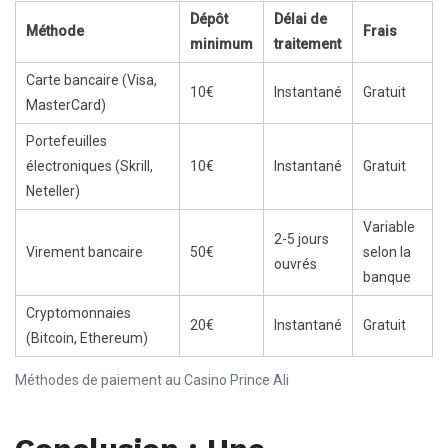
Dépôt
Délai de
Méthode
Frais
minimum
traitement
Carte bancaire (Visa,
10€
Instantané
Gratuit
MasterCard)
Portefeuilles
électroniques (Skrill,
10€
Instantané
Gratuit
Neteller)
Variable
2-5 jours
Virement bancaire
50€
selon la
ouvrés
banque
Cryptomonnaies
20€
Instantané
Gratuit
(Bitcoin, Ethereum)
Méthodes de paiement au Casino Prince Ali