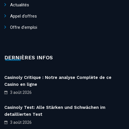
Actualités
Appel d’offres
Offre d’emploi
DERNIÈRES INFOS
Casinoly Critique : Notre analyse Complète de ce
Casino en ligne
3 août 2026
Casinoly Test: Alle Stärken und Schwächen im
detaillierten Test
3 août 2026