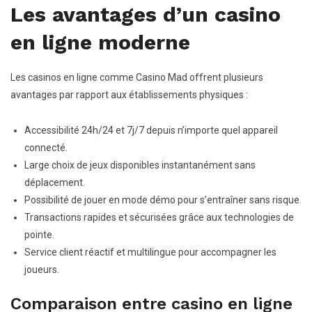
Les avantages d’un casino
en ligne moderne
Les casinos en ligne comme Casino Mad offrent plusieurs
avantages par rapport aux établissements physiques :
Accessibilité 24h/24 et 7j/7 depuis n’importe quel appareil
connecté.
Large choix de jeux disponibles instantanément sans
déplacement.
Possibilité de jouer en mode démo pour s’entraîner sans risque.
Transactions rapides et sécurisées grâce aux technologies de
pointe.
Service client réactif et multilingue pour accompagner les
joueurs.
Comparaison entre casino en ligne