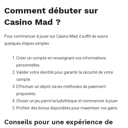
Comment débuter sur
Casino Mad ?
Pour commencer à jouer sur Casino Mad, il suffit de suivre
quelques étapes simples :
Créer un compte en renseignant vos informations
personnelles.
Valider votre identité pour garantir la sécurité de votre
compte.
Effectuer un dépôt via les méthodes de paiement
proposées.
Choisir un jeu parmi la ludothèque et commencer à jouer.
Profiter des bonus disponibles pour maximiser vos gains.
Conseils pour une expérience de