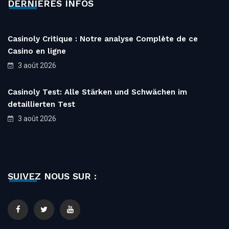
DERNIÈRES INFOS
Casinoly Critique : Notre analyse Complète de ce
Casino en ligne
3 août 2026
Casinoly Test: Alle Stärken und Schwächen im
detaillierten Test
3 août 2026
SUIVEZ NOUS SUR :