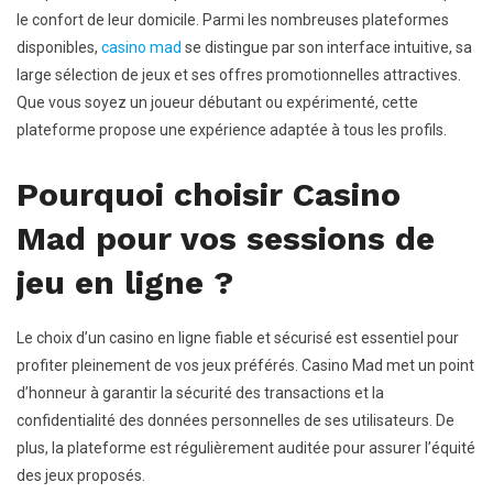
le confort de leur domicile. Parmi les nombreuses plateformes
disponibles,
casino mad
se distingue par son interface intuitive, sa
large sélection de jeux et ses offres promotionnelles attractives.
Que vous soyez un joueur débutant ou expérimenté, cette
plateforme propose une expérience adaptée à tous les profils.
Pourquoi choisir Casino
Mad pour vos sessions de
jeu en ligne ?
Le choix d’un casino en ligne fiable et sécurisé est essentiel pour
profiter pleinement de vos jeux préférés. Casino Mad met un point
d’honneur à garantir la sécurité des transactions et la
confidentialité des données personnelles de ses utilisateurs. De
plus, la plateforme est régulièrement auditée pour assurer l’équité
des jeux proposés.