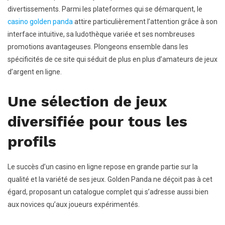
divertissements. Parmi les plateformes qui se démarquent, le
casino golden panda
attire particulièrement l’attention grâce à son
interface intuitive, sa ludothèque variée et ses nombreuses
promotions avantageuses. Plongeons ensemble dans les
spécificités de ce site qui séduit de plus en plus d’amateurs de jeux
d’argent en ligne.
Une sélection de jeux
diversifiée pour tous les
profils
Le succès d’un casino en ligne repose en grande partie sur la
qualité et la variété de ses jeux. Golden Panda ne déçoit pas à cet
égard, proposant un catalogue complet qui s’adresse aussi bien
aux novices qu’aux joueurs expérimentés.