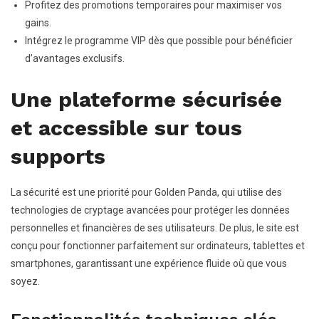
Profitez des promotions temporaires pour maximiser vos
gains.
Intégrez le programme VIP dès que possible pour bénéficier
d’avantages exclusifs.
Une plateforme sécurisée
et accessible sur tous
supports
La sécurité est une priorité pour Golden Panda, qui utilise des
technologies de cryptage avancées pour protéger les données
personnelles et financières de ses utilisateurs. De plus, le site est
conçu pour fonctionner parfaitement sur ordinateurs, tablettes et
smartphones, garantissant une expérience fluide où que vous
soyez.