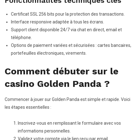
Fonctionnalités techniques clés
Certificat SSL 256 bits pour la protection des transactions.
Interface responsive adaptée à tous les écrans.
Support client disponible 24/7 via chat en direct, email et
téléphone.
Options de paiement variées et sécurisées : cartes bancaires,
portefeuilles électroniques, virements.
Comment débuter sur le
casino Golden Panda ?
Commencer à jouer sur Golden Panda est simple et rapide. Voici
les étapes essentielles :
Inscrivez-vous en remplissant le formulaire avec vos
informations personnelles.
Validez votre compte via le lien reçu par email.