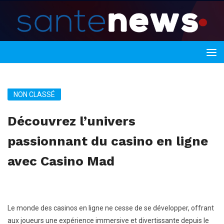
NON CLASSÉ
Découvrez l’univers
passionnant du casino en ligne
avec Casino Mad
Le monde des casinos en ligne ne cesse de se développer, offrant
aux joueurs une expérience immersive et divertissante depuis le