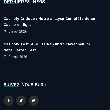
DERNIÈRES INFOS
Casinoly Critique : Notre analyse Complète de ce
Casino en ligne
3 août 2026
Casinoly Test: Alle Stärken und Schwächen im
detaillierten Test
3 août 2026
SUIVEZ NOUS SUR :