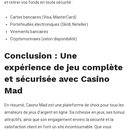
et retirer vos fonds en toute sécurité :
Cartes bancaires (Visa, MasterCard)
Portefeuilles électroniques (Skrill, Neteller)
Virements bancaires
Cryptomonnaies (selon disponibilité)
Conclusion : Une
expérience de jeu complète
et sécurisée avec Casino
Mad
En résumé, Casino Mad est une plateforme de choix pour tous les
amateurs de jeux d’argent en ligne. Sa richesse en jeux, ses bonus
attractifs, ainsi que son engagement envers la sécurité et la
satisfaction client en font un site incontournable. Que vous