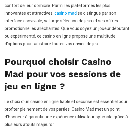
confort de leur domicile. Parmi les plateformes les plus
innovantes et attractives,
casino mad
se distingue par son
interface conviviale, sa large sélection de jeux et ses offres
promotionnelles alléchantes. Que vous soyez un joueur débutant
ou expérimenté, ce casino en ligne propose une multitude
d’options pour satisfaire toutes vos envies de jeu.
Pourquoi choisir Casino
Mad pour vos sessions de
jeu en ligne ?
Le choix d’un casino en ligne fiable et sécurisé est essentiel pour
profiter pleinement de vos parties. Casino Mad met un point
d’honneur à garantir une expérience utilisateur optimale grâce à
plusieurs atouts majeurs :