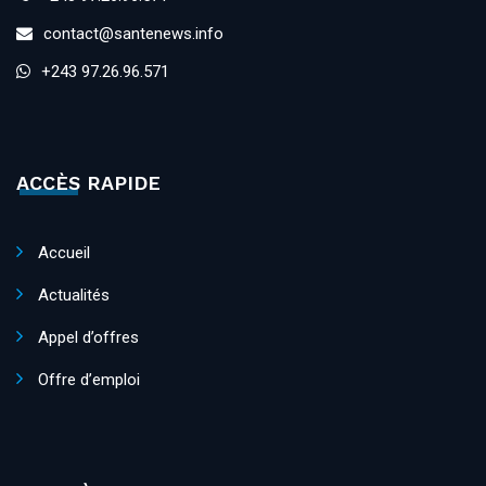
contact@santenews.info
+243 97.26.96.571
ACCÈS RAPIDE
Accueil
Actualités
Appel d’offres
Offre d’emploi