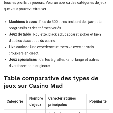
tous les profils de joueurs. Voici un aperçu des catégories de jeux
que vous pouvez retrouver :
Machines à sous :
Plus de 500 titres, incluant des jackpots
progressifs et des thèmes variés.
Jeux de table :
Roulette, blackjack, baccarat, poker et bien
d’autres classiques du casino.
Live casino :
Une expérience immersive avec de vrais
croupiers en direct.
Jeux spécialisés :
Cartes à gratter, keno, bingo et autres
divertissements originaux.
Table comparative des types de
jeux sur Casino Mad
Nombre
Caractéristiques
Catégorie
Popularité
de jeux
principales