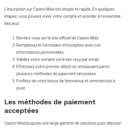
L’inscription sur Casino Mad est simple et rapide. En quelques
étapes, vous pouvez créer votre compte et accéder à l’ensemble
des jeux :
Rendez-vous sur le site officiel de Casino Mad.
Remplissez le formulaire d’inscription avec vos
informations personnelles.
Validez votre compte via le lien reçu par email.
Effectuez votre premier dépôt en choisissant parmi
plusieurs méthodes de paiement sécurisées.
Profitez de votre bonus de bienvenue et commencez à
jouer.
Les méthodes de paiement
acceptées
Casino Mad propose une large gamme de solutions pour déposer