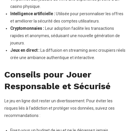
casino physique.
Intelligence artificielle :
Utilisée pour personnaliser les offres
et améliorer la sécurité des comptes utilisateurs.
Cryptomonnaies :
Leur adoption facilite les transactions
rapides et anonymes, séduisant une nouvelle génération de
joueurs.
Jeux en direct :
La diffusion en streaming avec croupiers réels
crée une ambiance authentique et interactive.
Conseils pour Jouer
Responsable et Sécurisé
Le jeu en ligne doit rester un divertissement. Pour éviter les
risques liés à l’addiction et protéger vos données, suivez ces
recommandations :
Fixez-vous un budget de jeu et ne le dépassez jamais.