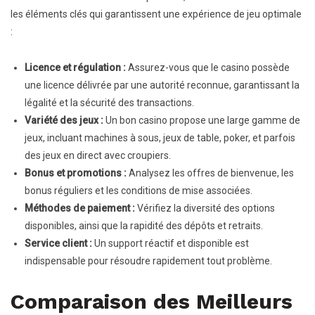
les éléments clés qui garantissent une expérience de jeu optimale
:
Licence et régulation :
Assurez-vous que le casino possède
une licence délivrée par une autorité reconnue, garantissant la
légalité et la sécurité des transactions.
Variété des jeux :
Un bon casino propose une large gamme de
jeux, incluant machines à sous, jeux de table, poker, et parfois
des jeux en direct avec croupiers.
Bonus et promotions :
Analysez les offres de bienvenue, les
bonus réguliers et les conditions de mise associées.
Méthodes de paiement :
Vérifiez la diversité des options
disponibles, ainsi que la rapidité des dépôts et retraits.
Service client :
Un support réactif et disponible est
indispensable pour résoudre rapidement tout problème.
Comparaison des Meilleurs