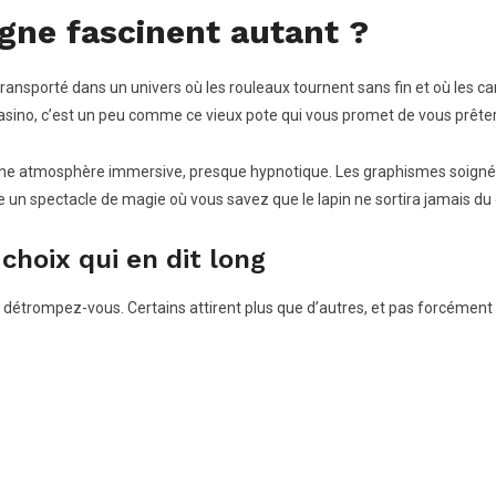
igne fascinent autant ?
ilà transporté dans un univers où les rouleaux tournent sans fin et où le
 casino, c’est un peu comme ce vieux pote qui vous promet de vous prêter d
 une atmosphère immersive, presque hypnotique. Les graphismes soignés, 
e un spectacle de magie où vous savez que le lapin ne sortira jamais
 choix qui en dit long
, détrompez-vous. Certains attirent plus que d’autres, et pas forcément 