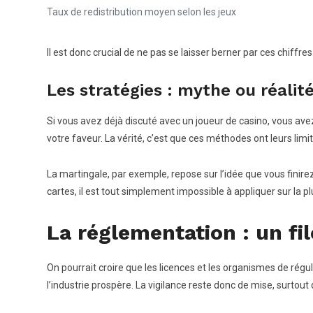
Taux de redistribution moyen selon les jeux
Il est donc crucial de ne pas se laisser berner par ces chiff
Les stratégies : mythe ou réalité
Si vous avez déjà discuté avec un joueur de casino, vous av
votre faveur. La vérité, c’est que ces méthodes ont leurs lim
La martingale, par exemple, repose sur l’idée que vous finir
cartes, il est tout simplement impossible à appliquer sur la 
La réglementation : un fil
On pourrait croire que les licences et les organismes de régula
l’industrie prospère. La vigilance reste donc de mise, surtout 