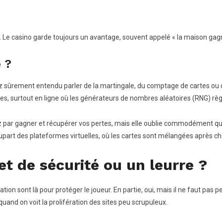
res. Le casino garde toujours un avantage, souvent appelé « la maison gag
 ?
ez sûrement entendu parler de la martingale, du comptage de cartes ou 
ites, surtout en ligne où les générateurs de nombres aléatoires (RNG) rè
ez par gagner et récupérer vos pertes, mais elle oublie commodément que
plupart des plateformes virtuelles, où les cartes sont mélangées après 
et de sécurité ou un leurre ?
tion sont là pour protéger le joueur. En partie, oui, mais il ne faut pas 
quand on voit la prolifération des sites peu scrupuleux.