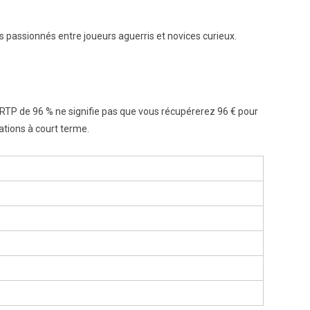
ts passionnés entre joueurs aguerris et novices curieux.
 RTP de 96 % ne signifie pas que vous récupérerez 96 € pour
ations à court terme.