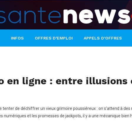
INFOS
OFFRES D’EMPLOI
APPELS D’OFFRES
en ligne : entre illusions 
e tenter de déchiffrer un vieux grimoire poussiéreux : on s’attend à des
es numériques et les promesses de jackpots, il y a une mécanique bien hu