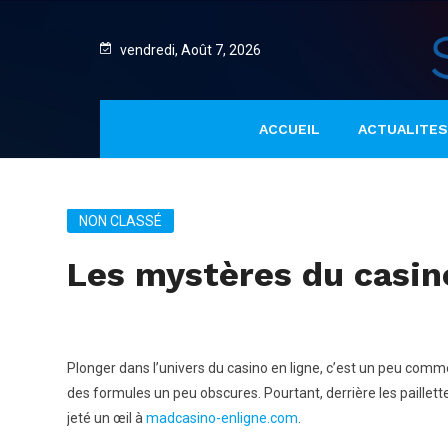
vendredi, Août 7, 2026
ACCUEIL
ACTUALITES
NON CLASSÉ
Les mystères du casino 
Plonger dans l’univers du casino en ligne, c’est un peu comm
des formules un peu obscures. Pourtant, derrière les paillett
jeté un œil à
madcasino-enligne.com
.