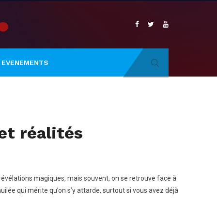
EVENEMENTS
et réalités
 révélations magiques, mais souvent, on se retrouve face à
ilée qui mérite qu’on s’y attarde, surtout si vous avez déjà