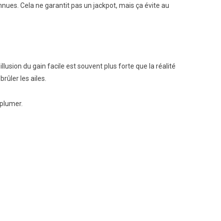
onnues. Cela ne garantit pas un jackpot, mais ça évite au
illusion du gain facile est souvent plus forte que la réalité
rûler les ailes.
 plumer.