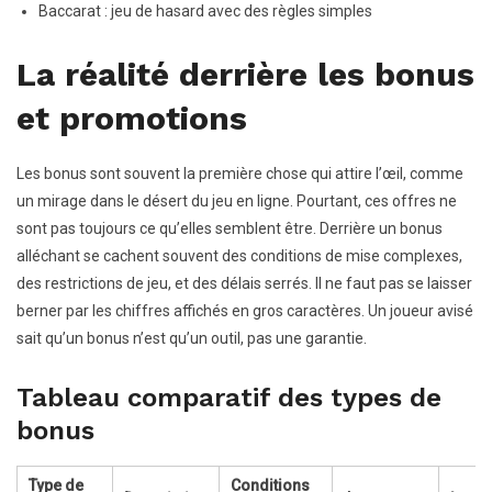
Baccarat : jeu de hasard avec des règles simples
La réalité derrière les bonus
et promotions
Les bonus sont souvent la première chose qui attire l’œil, comme
un mirage dans le désert du jeu en ligne. Pourtant, ces offres ne
sont pas toujours ce qu’elles semblent être. Derrière un bonus
alléchant se cachent souvent des conditions de mise complexes,
des restrictions de jeu, et des délais serrés. Il ne faut pas se laisser
berner par les chiffres affichés en gros caractères. Un joueur avisé
sait qu’un bonus n’est qu’un outil, pas une garantie.
Tableau comparatif des types de
bonus
Type de
Conditions