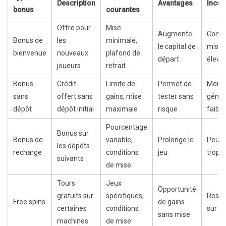
Description
Avantages
Incon
bonus
courantes
Offre pour
Mise
Augmente
Condi
Bonus de
les
minimale,
le capital de
mise 
bienvenue
nouveaux
plafond de
départ
élevé
joueurs
retrait
Bonus
Crédit
Limite de
Permet de
Mont
sans
offert sans
gains, mise
tester sans
génér
dépôt
dépôt initial
maximale
risque
faible
Pourcentage
Bonus sur
Bonus de
variable,
Prolonge le
Peut i
les dépôts
recharge
conditions
jeu
trop 
suivants
de mise
Tours
Jeux
Opportunité
gratuits sur
spécifiques,
Restri
Free spins
de gains
certaines
conditions
sur le
sans mise
machines
de mise