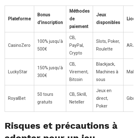
Méthodes
Bonus
Jeux
Plateforme
de
Licen
d’inscription
disponibles
paiement
CB,
100% jusqu’à
Slots, Poker,
CasinoZero
PayPal,
ARJE
500€
Roulette
Crypto
CB,
Blackjack,
150% jusqu’à
LuckyStar
Virement,
Machines à
Malte
300€
Bitcoin
sous
Jeux en
50 tours
CB, Skrill,
RoyalBet
direct,
Gibral
gratuits
Neteller
Poker
Risques et précautions à
adopter pour un jeu