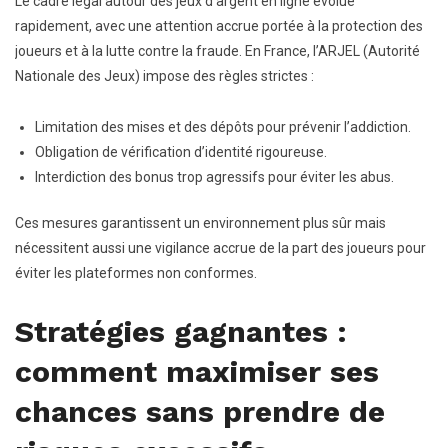
Le cadre légal autour des jeux d’argent en ligne évolue
rapidement, avec une attention accrue portée à la protection des
joueurs et à la lutte contre la fraude. En France, l’ARJEL (Autorité
Nationale des Jeux) impose des règles strictes :
Limitation des mises et des dépôts pour prévenir l’addiction.
Obligation de vérification d’identité rigoureuse.
Interdiction des bonus trop agressifs pour éviter les abus.
Ces mesures garantissent un environnement plus sûr mais
nécessitent aussi une vigilance accrue de la part des joueurs pour
éviter les plateformes non conformes.
Stratégies gagnantes :
comment maximiser ses
chances sans prendre de