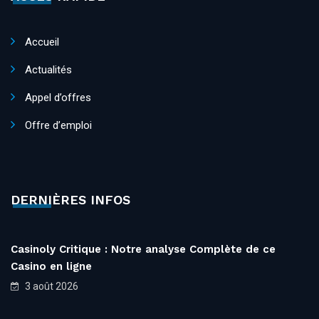
Accueil
Actualités
Appel d’offres
Offre d’emploi
DERNIÈRES INFOS
Casinoly Critique : Notre analyse Complète de ce
Casino en ligne
3 août 2026