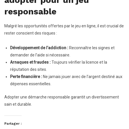
responsable
Malgré les opportunités offertes par le jeu en ligne, il est crucial de
rester conscient des risques :
Développement de l’addiction :
Reconnaître les signes et
demander de l’aide si nécessaire.
Arnaques et fraudes :
Toujours vérifier la licence et la
réputation des sites.
Perte financière :
Ne jamais jouer avec de l’argent destiné aux
dépenses essentielles.
Adopter une démarche responsable garantit un divertissement
sain et durable.
Partager :