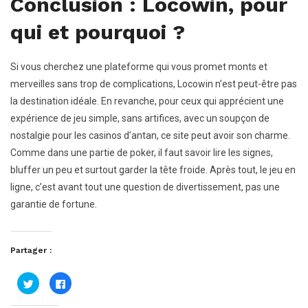
Conclusion : Locowin, pour
qui et pourquoi ?
Si vous cherchez une plateforme qui vous promet monts et
merveilles sans trop de complications, Locowin n’est peut-être pas
la destination idéale. En revanche, pour ceux qui apprécient une
expérience de jeu simple, sans artifices, avec un soupçon de
nostalgie pour les casinos d’antan, ce site peut avoir son charme.
Comme dans une partie de poker, il faut savoir lire les signes,
bluffer un peu et surtout garder la tête froide. Après tout, le jeu en
ligne, c’est avant tout une question de divertissement, pas une
garantie de fortune.
Partager :
Cliquez
Cliquez
pour
pour
partager
partager
sur
sur