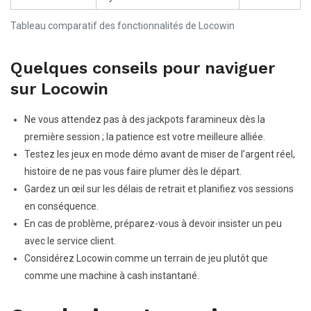
Tableau comparatif des fonctionnalités de Locowin
Quelques conseils pour naviguer
sur Locowin
Ne vous attendez pas à des jackpots faramineux dès la
première session ; la patience est votre meilleure alliée.
Testez les jeux en mode démo avant de miser de l’argent réel,
histoire de ne pas vous faire plumer dès le départ.
Gardez un œil sur les délais de retrait et planifiez vos sessions
en conséquence.
En cas de problème, préparez-vous à devoir insister un peu
avec le service client.
Considérez Locowin comme un terrain de jeu plutôt que
comme une machine à cash instantané.