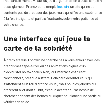
Pourtant, le monde virtuel du jeu d’argent n’a rien d’aussi simple ni
aussi glamour. Prenez par exemple
locowin
, un site qui ne se
contente pas de proposer des jeux, mais qui offre une expérience
à la fois intrigante et parfois frustrante, selon votre patience et
votre chance.
Une interface qui joue la
carte de la sobriété
À première vue, Locowin ne cherche pas à vous éblouir avec des
graphismes tape-à-l’œil ou des animations dignes d’un
blockbuster hollywoodien. Non, ici, l’interface est plutôt
fonctionnelle, presque austère. Cela peut dérouter ceux qui
s’attendent à un feu d’artifice visuel, mais pour les joueurs qui
préfèrent aller droit au but, c’est un avantage. Pas besoin de
chercher pendant des heures où cliquer pour lancer une partie ou
vérifier son solde.