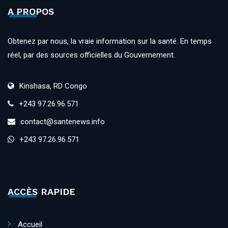
A PROPOS
Obtenez par nous, la vraie information sur la santé. En temps
réel, par des sources officielles du Gouvernement.
Kinshasa, RD Congo
+243 97.26.96.571
contact@santenews.info
+243 97.26.96.571
ACCÈS RAPIDE
Accueil