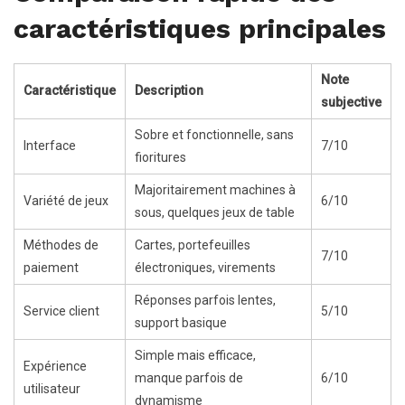
caractéristiques principales
Note
Caractéristique
Description
subjective
Sobre et fonctionnelle, sans
Interface
7/10
fioritures
Majoritairement machines à
Variété de jeux
6/10
sous, quelques jeux de table
Méthodes de
Cartes, portefeuilles
7/10
paiement
électroniques, virements
Réponses parfois lentes,
Service client
5/10
support basique
Simple mais efficace,
Expérience
manque parfois de
6/10
utilisateur
dynamisme