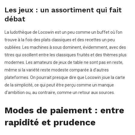
Les jeux : un assortiment qui fait
débat
La ludothèque de Locowin est un peu comme un buffet où l’on
trouve à la fois des plats classiques et des recettes un peu
oubliées. Les machines à sous dominent, évidemment, avec des
titres qui oscillent entre les classiques fruités et des thèmes plus
modernes. Les amateurs de jeux de table ne sont pas en reste,
même si la variété reste modeste comparée à d’autres
plateformes. On pourrait presque dire que Locowin joue la carte
de la simplicité, ce qui peut être perçu comme un manque
d’ambition ou, au contraire, comme un retour aux sources.
Modes de paiement : entre
rapidité et prudence