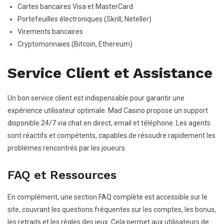
Cartes bancaires Visa et MasterCard
Portefeuilles électroniques (Skrill, Neteller)
Virements bancaires
Cryptomonnaies (Bitcoin, Ethereum)
Service Client et Assistance
Un bon service client est indispensable pour garantir une
expérience utilisateur optimale. Mad Casino propose un support
disponible 24/7 via chat en direct, email et téléphone. Les agents
sont réactifs et compétents, capables de résoudre rapidement les
problèmes rencontrés par les joueurs.
FAQ et Ressources
En complément, une section FAQ complète est accessible sur le
site, couvrant les questions fréquentes sur les comptes, les bonus,
les retraits et les règles des jeux. Cela permet aux utilisateurs de