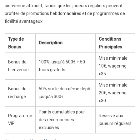
bienvenue attractif, tandis que les joueurs réguliers peuvent
profiter de promotions hebdomadaires et de programmes de
fidélité avantageux.
Type de
Conditions
Description
Bonus
Principales
Mise minimale
Bonus de
100% jusqu’à 500€ + 50
10€, wagering
bienvenue
tours gratuits
x35
Mise minimale
Bonus de
50% sur le deuxième dépôt
20€, wagering
recharge
jusqu’à 300€
x30
Points cumulables pour
Programme
Réservé aux
des récompenses
VIP
joueurs réguliers
exclusives