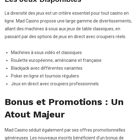
La diversité des jeux est un critère essentiel pour tout casino en
ligne. Mad Casino propose une large gamme de divertissements,
allant des machines à sous aux jeux de table classiques, en
passant par des options de jeux en direct avec croupiers réels.
Machines à sous vidéo et classiques
Roulette européenne, américaine et française
Blackjack avec différentes variantes
Poker en ligne et tournois réguliers
Jeux en direct avec croupiers professionnels
Bonus et Promotions : Un
Atout Majeur
Mad Casino séduit également par ses offres promotionnelles
généreuses. Les nouveaux inscrits bénéficient d’un bonus de