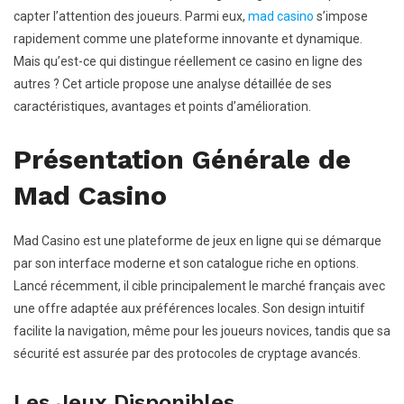
capter l’attention des joueurs. Parmi eux,
mad casino
s’impose
rapidement comme une plateforme innovante et dynamique.
Mais qu’est-ce qui distingue réellement ce casino en ligne des
autres ? Cet article propose une analyse détaillée de ses
caractéristiques, avantages et points d’amélioration.
Présentation Générale de
Mad Casino
Mad Casino est une plateforme de jeux en ligne qui se démarque
par son interface moderne et son catalogue riche en options.
Lancé récemment, il cible principalement le marché français avec
une offre adaptée aux préférences locales. Son design intuitif
facilite la navigation, même pour les joueurs novices, tandis que sa
sécurité est assurée par des protocoles de cryptage avancés.
Les Jeux Disponibles