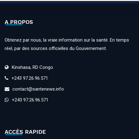
A PROPOS
Obtenez par nous, la vraie information sur la santé. En temps
réel, par des sources officielles du Gouvernement.
Kinshasa, RD Congo
+243 97.26.96.571
contact@santenews.info
+243 97.26.96.571
ACCÈS RAPIDE