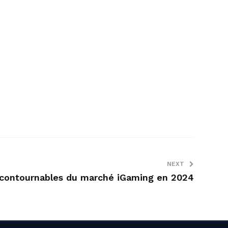
NEXT
ncontournables du marché iGaming en 2024