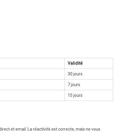
Validité
30 jours
7 jours
15 jours
irect et email. La réactivité est correcte, mais ne vous