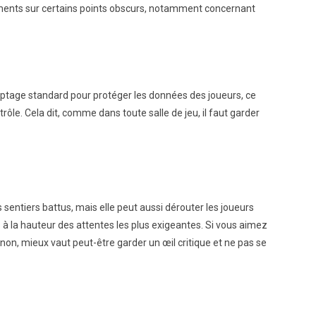
ssements sur certains points obscurs, notamment concernant
cryptage standard pour protéger les données des joueurs, ce
ôle. Cela dit, comme dans toute salle de jeu, il faut garder
 sentiers battus, mais elle peut aussi dérouter les joueurs
s à la hauteur des attentes les plus exigeantes. Si vous aimez
inon, mieux vaut peut-être garder un œil critique et ne pas se