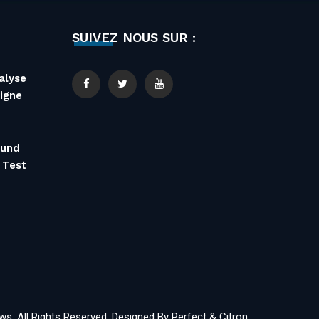
SUIVEZ NOUS SUR :
alyse
igne
 und
 Test
s. All Rights Reserved. Designed By
Perfect & Citron