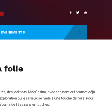
EVENEMENTS
 folie
tigres, des jackpots. MadCasino, avec son nom qui promet déjà
xploration où le sérieux se mêle à une touche de folie. Pour
un conte de fées sans embûches.