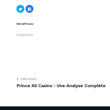
Cliquez
Cliquez
pour
pour
partager
partager
sur
sur
Twitter(ouvre
Facebook(ouvre
dans
dans
WordPress:
une
une
nouvelle
nouvelle
fenêtre)
fenêtre)
chargement…
PREVIOUS
Prince Ali Casino : Une Analyse Complète