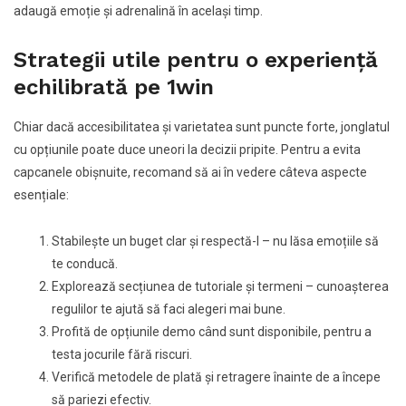
adaugă emoție și adrenalină în același timp.
Strategii utile pentru o experiență
echilibrată pe 1win
Chiar dacă accesibilitatea și varietatea sunt puncte forte, jonglatul
cu opțiunile poate duce uneori la decizii pripite. Pentru a evita
capcanele obișnuite, recomand să ai în vedere câteva aspecte
esențiale:
Stabilește un buget clar și respectă-l – nu lăsa emoțiile să
te conducă.
Explorează secțiunea de tutoriale și termeni – cunoașterea
regulilor te ajută să faci alegeri mai bune.
Profită de opțiunile demo când sunt disponibile, pentru a
testa jocurile fără riscuri.
Verifică metodele de plată și retragere înainte de a începe
să pariezi efectiv.