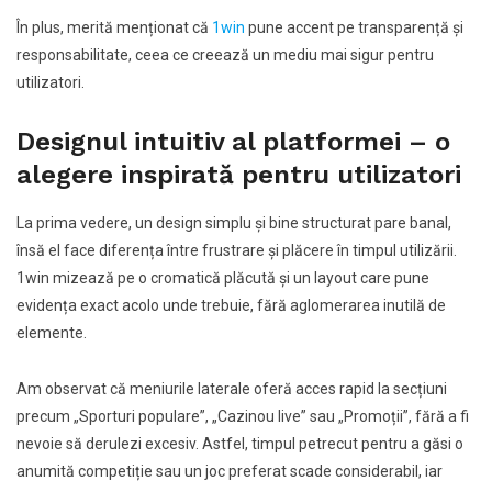
În plus, merită menționat că
1win
pune accent pe transparență și
responsabilitate, ceea ce creează un mediu mai sigur pentru
utilizatori.
Designul intuitiv al platformei – o
alegere inspirată pentru utilizatori
La prima vedere, un design simplu și bine structurat pare banal,
însă el face diferența între frustrare și plăcere în timpul utilizării.
1win mizează pe o cromatică plăcută și un layout care pune
evidența exact acolo unde trebuie, fără aglomerarea inutilă de
elemente.
Am observat că meniurile laterale oferă acces rapid la secțiuni
precum „Sporturi populare”, „Cazinou live” sau „Promoții”, fără a fi
nevoie să derulezi excesiv. Astfel, timpul petrecut pentru a găsi o
anumită competiție sau un joc preferat scade considerabil, iar