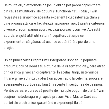
De multe ori, platformele de jocuri online pot părea copleșitoare
din cauza multitudinii de opțiuni și funcționalități. Totuși, 1win
reușește să simplifice această experiență cu o interfață clară și
bine organizată, care facilitează navigarea rapidă printre categorii
diverse precum pariuri sportive, cazinou sau jocuri live. Această
abordare ajută atât utilizatorii începători, cât și pe cei
experimentați să găsească ușor ce caută, fără a pierde timp
prețios.
Un alt punct forte îl reprezintă integrarea unor titluri populare
precum Book of Dead sau sloturile de la Pragmatic Play, care atrag
prin grafică și mecanici captivante. În același timp, sistemul de
filtrare și meniul intuitiv oferă un acces rapid la cele mai populare
evenimente sportive sau lansări recente în secțiunea de cazinou.
Pentru cei care doresc să profite de multiple opțiuni de plată, 1win
susține metode sigure și rapide precum Visa, MasterCard sau
portofele electronice, garantând o experiență fluidă.