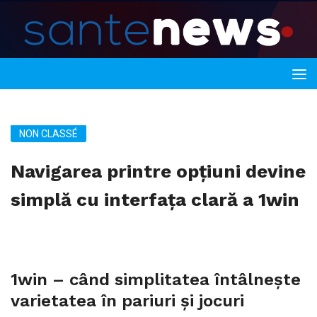
NON CLASSÉ
Navigarea printre opțiuni devine
simplă cu interfața clară a 1win
1win – când simplitatea întâlnește
varietatea în pariuri și jocuri