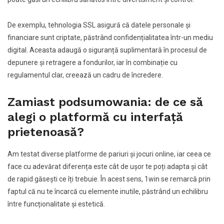
De exemplu, tehnologia SSL asigură că datele personale și
financiare sunt criptate, păstrând confidențialitatea într-un mediu
digital. Aceasta adaugă o siguranță suplimentară în procesul de
depunere și retragere a fondurilor, iar în combinație cu
regulamentul clar, creează un cadru de încredere.
Zamiast podsumowania: de ce să
alegi o platformă cu interfață
prietenoasă?
Am testat diverse platforme de pariuri și jocuri online, iar ceea ce
face cu adevărat diferența este cât de ușor te poți adapta și cât
de rapid găsești ce îți trebuie. În acest sens, 1win se remarcă prin
faptul că nu te încarcă cu elemente inutile, păstrând un echilibru
între funcționalitate și estetică.