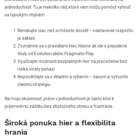
jednoduchosť. Tu je niekoľko rád, ktoré vám môžu pomôcť vyhnúť
sa typickým chybám:
Neriskujte viac, než si môžete dovoliť – nastavenie rozpočtu
je základ.
Zoznámte sa s pravidlami hier, hlavne ak ide o populárne
tituly od Evolution alebo Pragmatic Play.
Využívajte možnosti bezplatných hier na precvičenie bez
rizika straty peňazí.
Neponáhľajte sa s vkladmi a výbermi – časom si vytvoríte
vlastnú stratégiu.
Na moju skúsenosť, práve v jednoduchosti je často kľúč k
príjemnému zážitku bez zbytočného stresu a frustrácie.
Široká ponuka hier a flexibilita
hrania