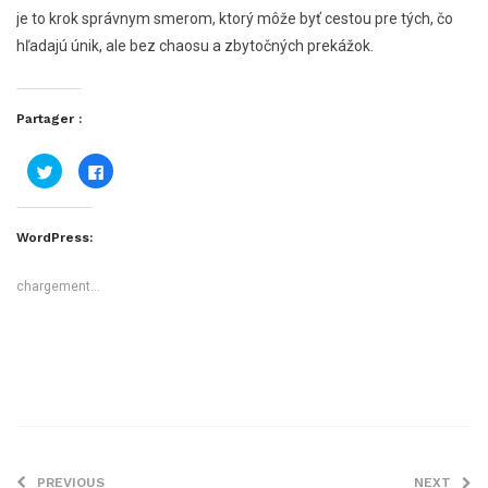
je to krok správnym smerom, ktorý môže byť cestou pre tých, čo
hľadajú únik, ale bez chaosu a zbytočných prekážok.
Partager :
Cliquez
Cliquez
pour
pour
partager
partager
sur
sur
Twitter(ouvre
Facebook(ouvre
dans
dans
WordPress:
une
une
nouvelle
nouvelle
fenêtre)
fenêtre)
chargement…
PREVIOUS
NEXT