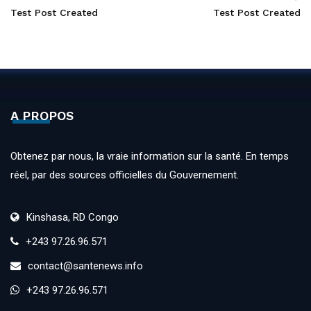
Test Post Created
Test Post Created
A PROPOS
Obtenez par nous, la vraie information sur la santé. En temps
réel, par des sources officielles du Gouvernement.
Kinshasa, RD Congo
+243 97.26.96.571
contact@santenews.info
+243 97.26.96.571