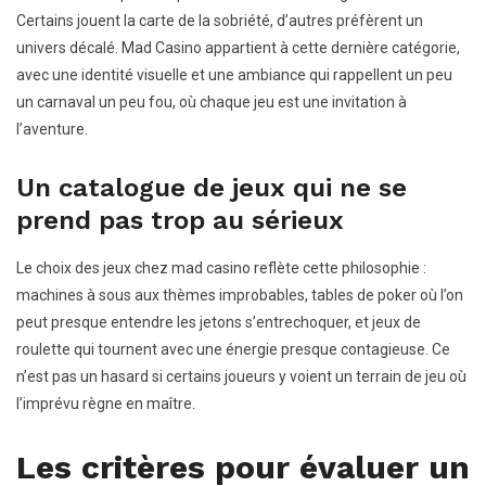
Certains jouent la carte de la sobriété, d’autres préfèrent un
univers décalé. Mad Casino appartient à cette dernière catégorie,
avec une identité visuelle et une ambiance qui rappellent un peu
un carnaval un peu fou, où chaque jeu est une invitation à
l’aventure.
Un catalogue de jeux qui ne se
prend pas trop au sérieux
Le choix des jeux chez mad casino reflète cette philosophie :
machines à sous aux thèmes improbables, tables de poker où l’on
peut presque entendre les jetons s’entrechoquer, et jeux de
roulette qui tournent avec une énergie presque contagieuse. Ce
n’est pas un hasard si certains joueurs y voient un terrain de jeu où
l’imprévu règne en maître.
Les critères pour évaluer un