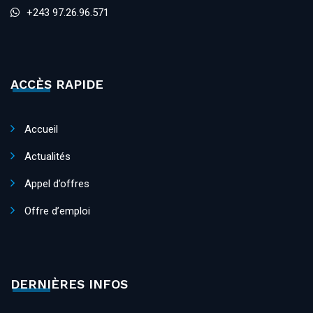
+243 97.26.96.571
ACCÈS RAPIDE
Accueil
Actualités
Appel d’offres
Offre d’emploi
DERNIÈRES INFOS