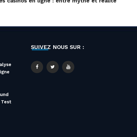
es casinos en ligne : entre mythe et réalité
SUIVEZ NOUS SUR :
alyse
igne
 und
 Test