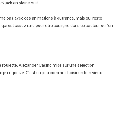
ckjack en pleine nuit.
mme pas avec des animations à outrance, mais qui reste
 ce qui est assez rare pour être souligné dans ce secteur où l’on
 roulette. Alexander Casino mise sur une sélection
arge cognitive. C’est un peu comme choisir un bon vieux