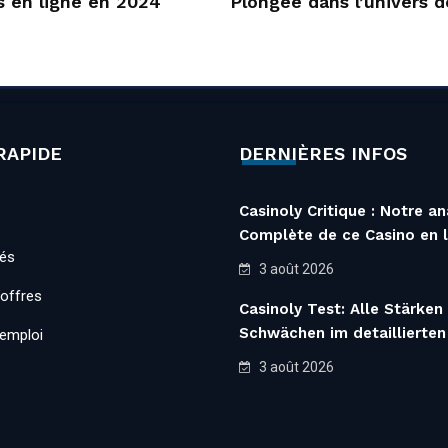
s en ligne en 2024
Plongée dans l’univers d
RAPIDE
DERNIÈRES INFOS
Casinoly Critique : Notre an
Complète de ce Casino en l
tés
3 août 2026
’offres
Casinoly Test: Alle Stärken
Schwächen im detaillierten
’emploi
3 août 2026