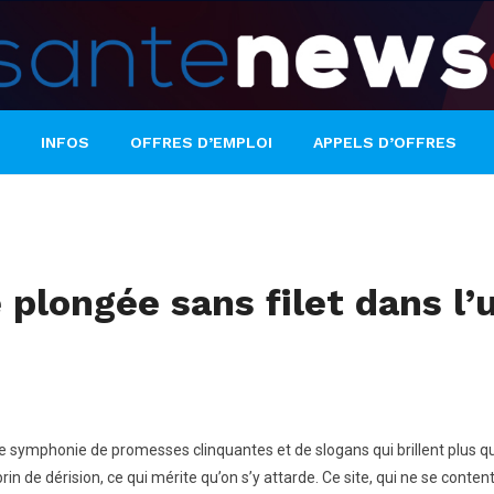
INFOS
OFFRES D’EMPLOI
APPELS D’OFFRES
 plongée sans filet dans l’
ne symphonie de promesses clinquantes et de slogans qui brillent plus 
brin de dérision, ce qui mérite qu’on s’y attarde. Ce site, qui ne se cont