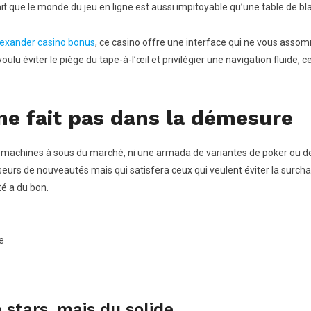
it que le monde du jeu en ligne est aussi impitoyable qu’une table de bla
lexander casino bonus
, ce casino offre une interface qui ne vous asso
voulu éviter le piège du tape-à-l’œil et privilégier une navigation fluide,
ne fait pas dans la démesure
es machines à sous du marché, ni une armada de variantes de poker ou de
seurs de nouveautés mais qui satisfera ceux qui veulent éviter la surch
té a du bon.
e
 stars, mais du solide