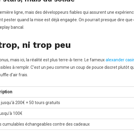
ère ligne, mais des développeurs fiables qui assurent une expérience 
nt pester quand la mise est déjà engagée. On pourrait presque dire que c
eplay bancal.
trop, ni trop peu
nus, mais ici, la réalité est plus terre-à-terre. Le fameux
alexander casi
ssibles à remplir. C’est un peu comme un coup de pouce discret plutôt qu
fle d’air frais.
iption
jusqu’à 200€ + 50 tours gratuits
usqu’à 100€
s cumulables échangeables contre des cadeaux