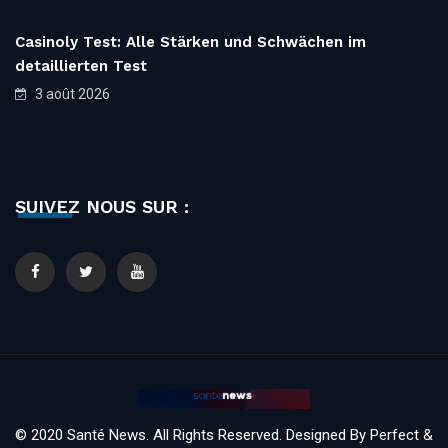
Casinoly Test: Alle Stärken und Schwächen im
detaillierten Test
3 août 2026
SUIVEZ NOUS SUR :
© 2020 Santé News. All Rights Reserved. Designed By
Perfect &