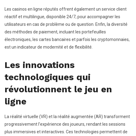
Les casinos en ligne réputés offrent également un service client
réactif et multilingue, disponible 24/7, pour accompagner les
utilisateurs en cas de problème ou de question. Enfin, la diversité
des méthodes de paiement, incluant les portefeuilles
électroniques, les cartes bancaires et parfois les cryptomonnaies,
est un indicateur de modernité et de flexibilité.
Les innovations
technologiques qui
révolutionnent le jeu en
ligne
La réalité virtuelle (VR) et la réalité augmentée (AR) transforment
progressivement l’expérience des joueurs, rendant les sessions
plus immersives et interactives. Ces technologies permettent de