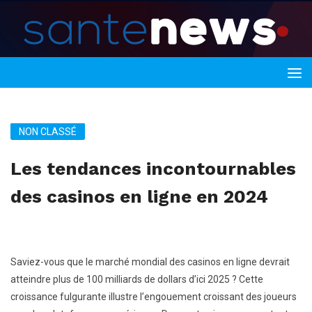
NON CLASSÉ
Les tendances incontournables
des casinos en ligne en 2024
Saviez-vous que le marché mondial des casinos en ligne devrait
atteindre plus de 100 milliards de dollars d’ici 2025 ? Cette
croissance fulgurante illustre l’engouement croissant des joueurs