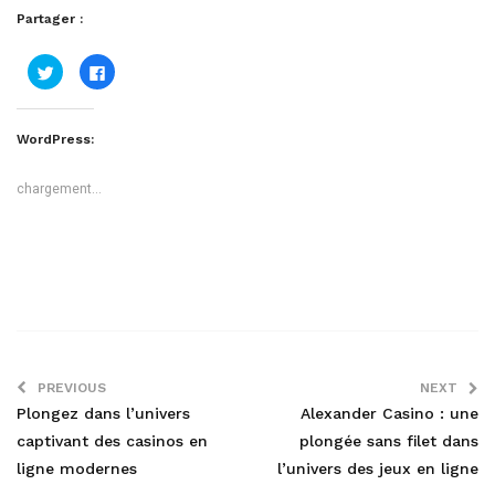
Partager :
Cliquez
Cliquez
pour
pour
partager
partager
sur
sur
Twitter(ouvre
Facebook(ouvre
dans
dans
WordPress:
une
une
nouvelle
nouvelle
fenêtre)
fenêtre)
chargement…
PREVIOUS
NEXT
Plongez dans l’univers
Alexander Casino : une
captivant des casinos en
plongée sans filet dans
ligne modernes
l’univers des jeux en ligne