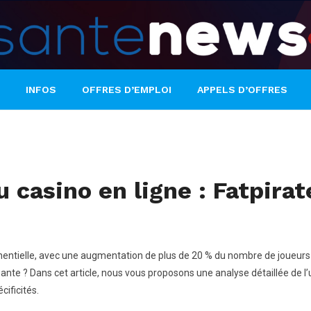
INFOS
OFFRES D’EMPLOI
APPELS D’OFFRES
 casino en ligne : Fatpira
onentielle, avec une augmentation de plus de 20 % du nombre de joueurs
sante ? Dans cet article, nous vous proposons une analyse détaillée de 
cificités.