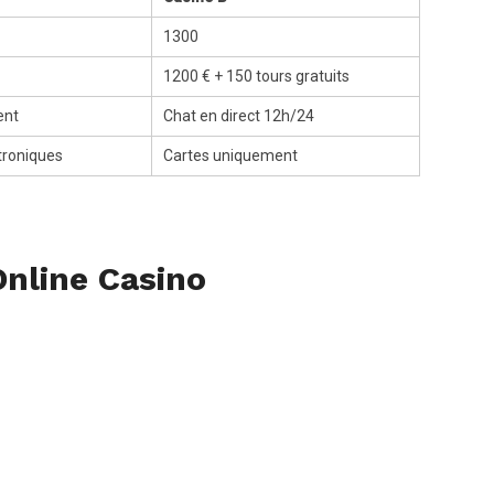
1300
1200 € + 150 tours gratuits
ent
Chat en direct 12h/24
ctroniques
Cartes uniquement
Online Casino