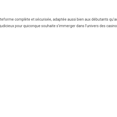
teforme complète et sécurisée, adaptée aussi bien aux débutants qu’a
ix judicieux pour quiconque souhaite s’immerger dans l’univers des casino