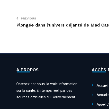
PREVIOUS
Plongée dans l’univers déjanté de Mad Cas
A PROPOS
ACCÈS 
Obtenez par nous, la vraie information
Accueil
sur la santé. En temps réel, par des
Actuali
sources officielles du Gouvernement.
Appel d