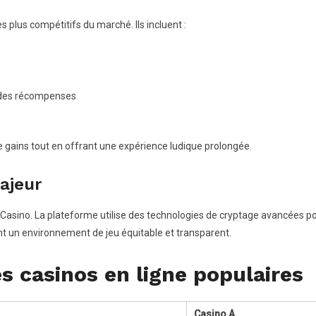
 plus compétitifs du marché. Ils incluent :
 des récompenses
gains tout en offrant une expérience ludique prolongée.
majeur
e Casino. La plateforme utilise des technologies de cryptage avancées po
ant un environnement de jeu équitable et transparent.
s casinos en ligne populaires
Casino A