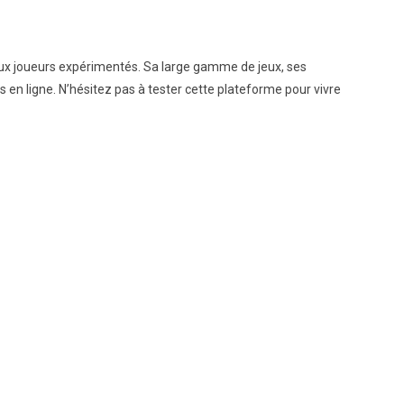
ux joueurs expérimentés. Sa large gamme de jeux, ses
s en ligne. N’hésitez pas à tester cette plateforme pour vivre