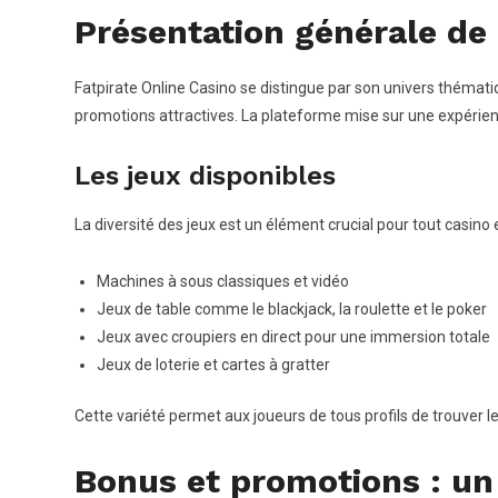
Présentation générale de 
Fatpirate Online Casino se distingue par son univers thématiqu
promotions attractives. La plateforme mise sur une expérience
Les jeux disponibles
La diversité des jeux est un élément crucial pour tout casino
Machines à sous classiques et vidéo
Jeux de table comme le blackjack, la roulette et le poker
Jeux avec croupiers en direct pour une immersion totale
Jeux de loterie et cartes à gratter
Cette variété permet aux joueurs de tous profils de trouver l
Bonus et promotions : un l