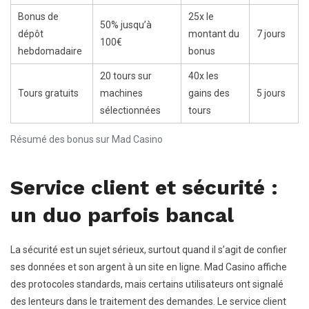
Bonus de
25x le
50% jusqu’à
dépôt
montant du
7 jours
100€
hebdomadaire
bonus
20 tours sur
40x les
Tours gratuits
machines
gains des
5 jours
sélectionnées
tours
Résumé des bonus sur Mad Casino
Service client et sécurité :
un duo parfois bancal
La sécurité est un sujet sérieux, surtout quand il s’agit de confier
ses données et son argent à un site en ligne. Mad Casino affiche
des protocoles standards, mais certains utilisateurs ont signalé
des lenteurs dans le traitement des demandes. Le service client