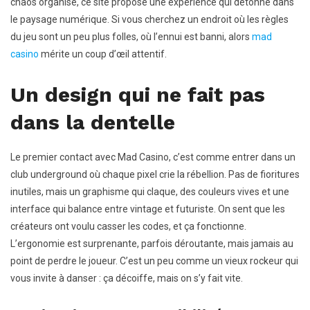
chaos organisé, ce site propose une expérience qui détonne dans
le paysage numérique. Si vous cherchez un endroit où les règles
du jeu sont un peu plus folles, où l’ennui est banni, alors
mad
casino
mérite un coup d’œil attentif.
Un design qui ne fait pas
dans la dentelle
Le premier contact avec Mad Casino, c’est comme entrer dans un
club underground où chaque pixel crie la rébellion. Pas de fioritures
inutiles, mais un graphisme qui claque, des couleurs vives et une
interface qui balance entre vintage et futuriste. On sent que les
créateurs ont voulu casser les codes, et ça fonctionne.
L’ergonomie est surprenante, parfois déroutante, mais jamais au
point de perdre le joueur. C’est un peu comme un vieux rockeur qui
vous invite à danser : ça décoiffe, mais on s’y fait vite.