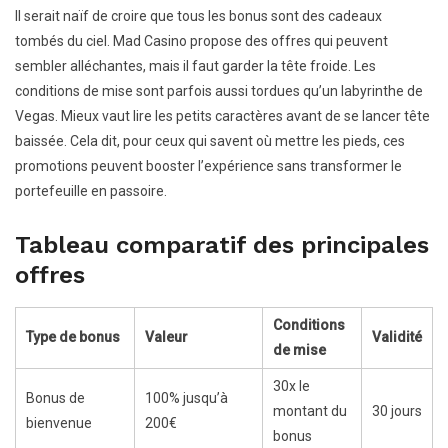
Il serait naïf de croire que tous les bonus sont des cadeaux
tombés du ciel. Mad Casino propose des offres qui peuvent
sembler alléchantes, mais il faut garder la tête froide. Les
conditions de mise sont parfois aussi tordues qu’un labyrinthe de
Vegas. Mieux vaut lire les petits caractères avant de se lancer tête
baissée. Cela dit, pour ceux qui savent où mettre les pieds, ces
promotions peuvent booster l’expérience sans transformer le
portefeuille en passoire.
Tableau comparatif des principales
offres
Conditions
Type de bonus
Valeur
Validité
de mise
30x le
Bonus de
100% jusqu’à
montant du
30 jours
bienvenue
200€
bonus