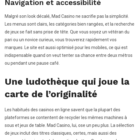
Navigation et accessibilité
Malgré son look décalé, Mad Casino ne sacrifie pas la simplicité.
Les menus sont clairs, les catégories bien rangées, et la recherche
de jeux se fait sans prise de tête. Que vous soyez un vétéran du
pari ou un novice curieux, vous trouverez rapidement vos
marques. Le site est aussi optimisé pour les mobiles, ce qui est
indispensable quand on veut tenter sa chance entre deux métros
ou pendant une pause café.
Une ludothèque qui joue la
carte de l’originalité
Les habitués des casinos en ligne savent que la plupart des
plateformes se contentent de recycler les mêmes machines à
sous et jeux de table. Mad Casino, lui, ose un peu plus. La sélection
de jeux inclut des titres classiques, certes, mais aussi des