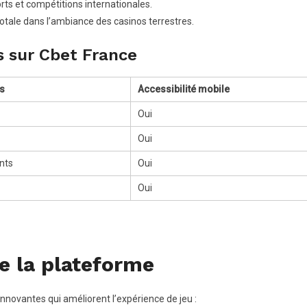
s et compétitions internationales.
otale dans l’ambiance des casinos terrestres.
s sur Cbet France
es
Accessibilité mobile
Oui
Oui
nts
Oui
Oui
e la plateforme
nnovantes qui améliorent l’expérience de jeu :