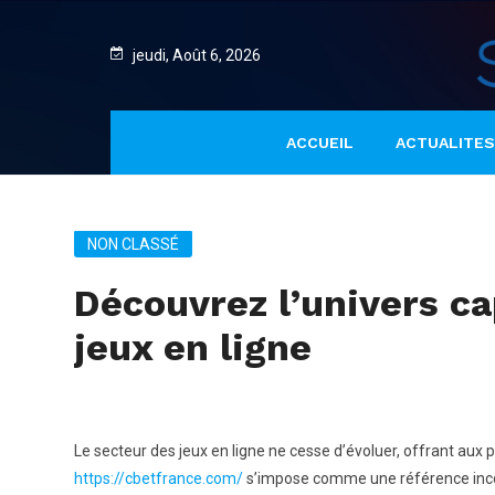
jeudi, Août 6, 2026
ACCUEIL
ACTUALITES
NON CLASSÉ
Découvrez l’univers ca
jeux en ligne
Le secteur des jeux en ligne ne cesse d’évoluer, offrant aux
https://cbetfrance.com/
s’impose comme une référence incon