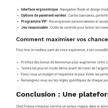
Interface ergonomique :
Navigation fluide et design mod
Options de paiement variées :
Cartes bancaires, portefeu
Programme VIP :
Récompenses personnalisées et accès 
Jeu responsable :
Outils de contrôle pour limiter les mis
Comment maximiser vos chances
Pour tirer le meilleur parti de votre expérience, il est consei
Profitez des bonus de bienvenue pour augmenter votre ca
Testez les jeux en mode démo avant de miser de l’argent 
Fixez-vous un budget et respectez-le pour éviter les pert
Renseignez-vous sur les règles spécifiques de chaque jeu
Conclusion : Une platefor
Cbet France s’impose comme un acteur majeur dans le domain