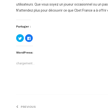
utilisateurs. Que vous soyez un joueur occasionnel ou un pa
N’attendez plus pour découvrir ce que Cbet France a à offrir
Partager :
Cliquez
Cliquez
pour
pour
partager
partager
sur
sur
Twitter(ouvre
Facebook(ouvre
dans
dans
WordPress:
une
une
nouvelle
nouvelle
fenêtre)
fenêtre)
chargement…
PREVIOUS