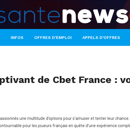
INFOS
OFFRES D’EMPLOI
APPELS D’OFFRES
ptivant de Cbet France : vo
 passionnés une multitude d’options pour s’amuser et tenter leur chanc
tournable pour les joueurs français en quête d’une expérience complè