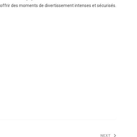
 offrir des moments de divertissement intenses et sécurisés.
NEXT