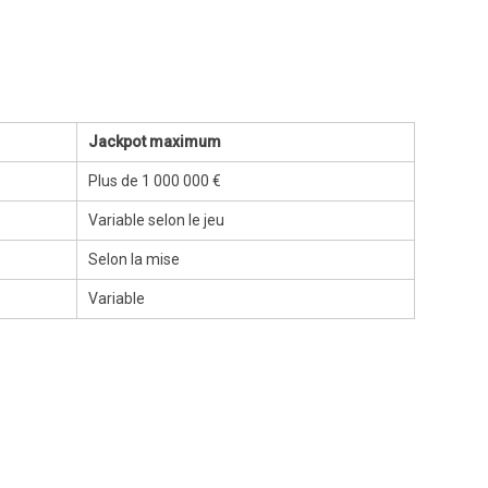
Jackpot maximum
Plus de 1 000 000 €
Variable selon le jeu
Selon la mise
Variable