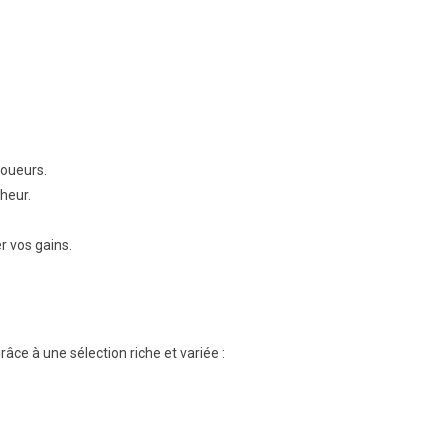
joueurs.
heur.
 vos gains.
âce à une sélection riche et variée :