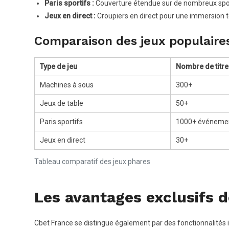
Paris sportifs :
Couverture étendue sur de nombreux sport
Jeux en direct :
Croupiers en direct pour une immersion t
Comparaison des jeux populaire
Type de jeu
Nombre de titr
Machines à sous
300+
Jeux de table
50+
Paris sportifs
1000+ événeme
Jeux en direct
30+
Tableau comparatif des jeux phares
Les avantages exclusifs d
Cbet France se distingue également par des fonctionnalités i