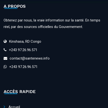
A PROPOS
Obtenez par nous, la vraie information sur la santé. En temps
réel, par des sources officielles du Gouvernement.
Kinshasa, RD Congo
+243 97.26.96.571
contact@santenews.info
+243 97.26.96.571
ACCÈS RAPIDE
Accueil