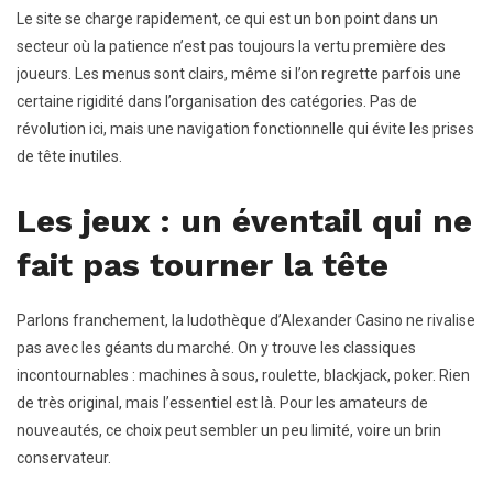
Le site se charge rapidement, ce qui est un bon point dans un
secteur où la patience n’est pas toujours la vertu première des
joueurs. Les menus sont clairs, même si l’on regrette parfois une
certaine rigidité dans l’organisation des catégories. Pas de
révolution ici, mais une navigation fonctionnelle qui évite les prises
de tête inutiles.
Les jeux : un éventail qui ne
fait pas tourner la tête
Parlons franchement, la ludothèque d’Alexander Casino ne rivalise
pas avec les géants du marché. On y trouve les classiques
incontournables : machines à sous, roulette, blackjack, poker. Rien
de très original, mais l’essentiel est là. Pour les amateurs de
nouveautés, ce choix peut sembler un peu limité, voire un brin
conservateur.