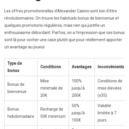
Les offres promotionnelles d’Alexander Casino sont loin d’être
révolutionnaires. On trouve les habituels bonus de bienvenue et
quelques promotions régulières, mais rien qui justifie un
enthousiasme débordant. Parfois, on a l’impression que ces bonus
sont là pour cocher une case plutôt que pour réellement apporter
un avantage au joueur.
Type de
Conditions
Avantages
Inconvénients
bonus
Mise
100%
Conditions de
Bonus de
minimale de
jusqu’à
mise élevées
bienvenue
20€
200€
(x35)
50%
Validité
Bonus
Recharge de
jusqu’à
limitée à 7
hebdomadaire
50€ minimum
100€
jours