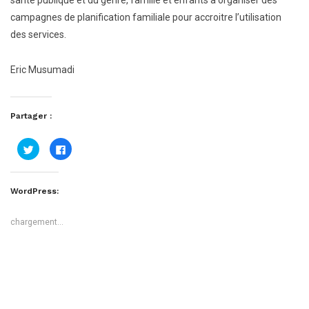
santé publique et du genre, famille et enfants à organiser des
campagnes de planification familiale pour accroitre l’utilisation
des services.
Eric Musumadi
Partager :
Cliquez
Cliquez
pour
pour
partager
partager
sur
sur
Twitter(ouvre
Facebook(ouvre
dans
dans
WordPress:
une
une
nouvelle
nouvelle
fenêtre)
fenêtre)
chargement…