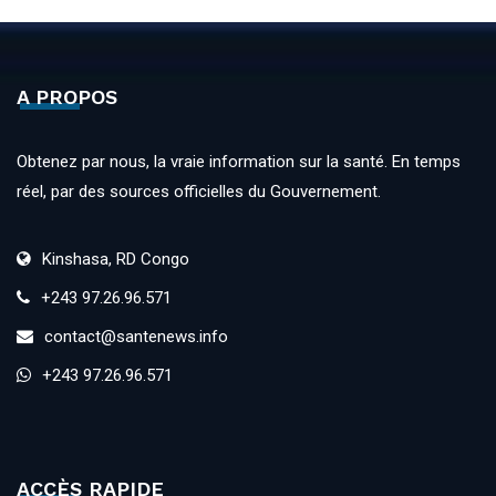
A PROPOS
Obtenez par nous, la vraie information sur la santé. En temps
réel, par des sources officielles du Gouvernement.
Kinshasa, RD Congo
+243 97.26.96.571
contact@santenews.info
+243 97.26.96.571
ACCÈS RAPIDE