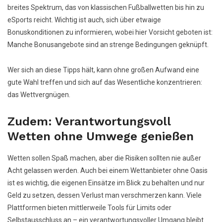
breites Spektrum, das von klassischen Fußballwetten bis hin zu
eSports reicht. Wichtig ist auch, sich über etwaige
Bonuskonditionen zu informieren, wobei hier Vorsicht geboten ist:
Manche Bonusangebote sind an strenge Bedingungen geknüpft.
Wer sich an diese Tipps hält, kann ohne großen Aufwand eine
gute Wahl treffen und sich auf das Wesentliche konzentrieren:
das Wettvergnügen.
Zudem: Verantwortungsvoll
Wetten ohne Umwege genießen
Wetten sollen Spaß machen, aber die Risiken sollten nie außer
Acht gelassen werden. Auch bei einem Wettanbieter ohne Oasis
ist es wichtig, die eigenen Einsätze im Blick zu behalten und nur
Geld zu setzen, dessen Verlust man verschmerzen kann. Viele
Plattformen bieten mittlerweile Tools für Limits oder
Selbstausschluss an – ein verantwortungsvoller Umgang bleibt