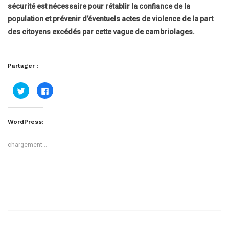
sécurité est nécessaire pour rétablir la confiance de la
population et prévenir d’éventuels actes de violence de la part
des citoyens excédés par cette vague de cambriolages.
Partager :
Cliquez
Cliquez
pour
pour
partager
partager
sur
sur
Twitter(ouvre
Facebook(ouvre
dans
dans
WordPress:
une
une
nouvelle
nouvelle
fenêtre)
fenêtre)
chargement…