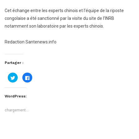
Cet échange entre les experts chinois et l’équipe de la riposte
congolaise a été sanctionné par la visite du site de l’INRB
notamment son laboratoire par les experts chinois.
Redaction Santenews.info
Partager :
Cliquez
Cliquez
pour
pour
partager
partager
sur
sur
Twitter(ouvre
Facebook(ouvre
dans
dans
WordPress:
une
une
nouvelle
nouvelle
fenêtre)
fenêtre)
chargement…