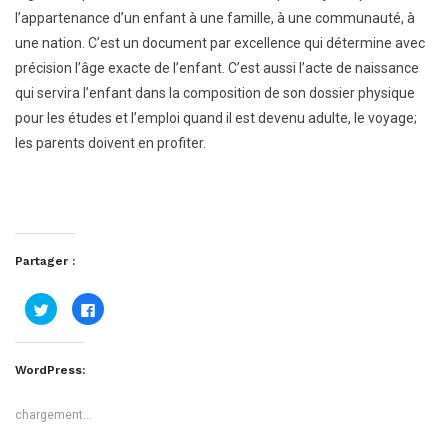
l’appartenance d’un enfant à une famille, à une communauté, à
une nation. C’est un document par excellence qui détermine avec
précision l’âge exacte de l’enfant. C’est aussi l’acte de naissance
qui servira l’enfant dans la composition de son dossier physique
pour les études et l’emploi quand il est devenu adulte, le voyage;
les parents doivent en profiter.
Partager :
Cliquez
Cliquez
pour
pour
partager
partager
sur
sur
Twitter(ouvre
Facebook(ouvre
dans
dans
WordPress:
une
une
nouvelle
nouvelle
fenêtre)
fenêtre)
chargement…