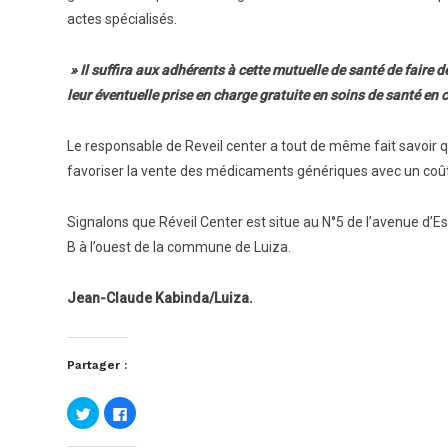
actes spécialisés.
» Il suffira aux adhérents à cette mutuelle de santé de faire
leur éventuelle prise en charge gratuite en soins de santé en 
Le responsable de Reveil center a tout de même fait savoir
favoriser la vente des médicaments génériques avec un coût
Signalons que Réveil Center est situe au N°5 de l’avenue d’E
B à l’ouest de la commune de Luiza.
Jean-Claude Kabinda/Luiza.
Partager :
Cliquez
Cliquez
pour
pour
partager
partager
sur
sur