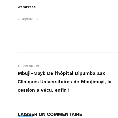
Twitter(ouvre
Facebook(ouvre
dans
dans
WordPress:
une
une
nouvelle
nouvelle
fenêtre)
fenêtre)
chargement…
PREVIOUS
Mbuji-Mayi: De l’hôpital Dipumba aux
Cliniques Universitaires de Mbujimayi, la
cession a vécu, enfin !
LAISSER UN COMMENTAIRE