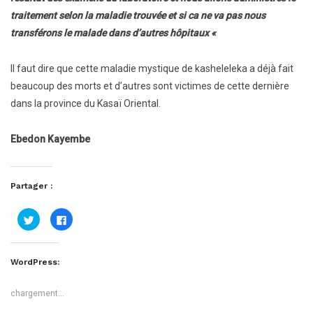
traitement selon la maladie trouvée et si ca ne va pas nous
transférons le malade dans d’autres hôpitaux «
Il faut dire que cette maladie mystique de kasheleleka a déjà fait
beaucoup des morts et d’autres sont victimes de cette dernière
dans la province du Kasaï Oriental.
Ebedon Kayembe
Partager :
Cliquez
Cliquez
pour
pour
partager
partager
sur
sur
Twitter(ouvre
Facebook(ouvre
dans
dans
WordPress:
une
une
nouvelle
nouvelle
fenêtre)
fenêtre)
chargement…