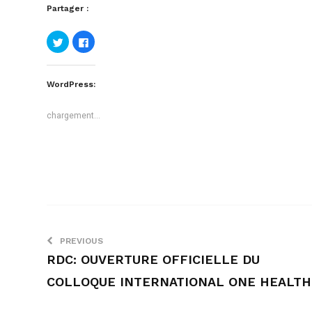
Partager :
Cliquez
Cliquez
pour
pour
partager
partager
sur
sur
Twitter(ouvre
Facebook(ouvre
dans
dans
WordPress:
une
une
nouvelle
nouvelle
fenêtre)
fenêtre)
chargement…
PREVIOUS
RDC: OUVERTURE OFFICIELLE DU
COLLOQUE INTERNATIONAL ONE HEALTH