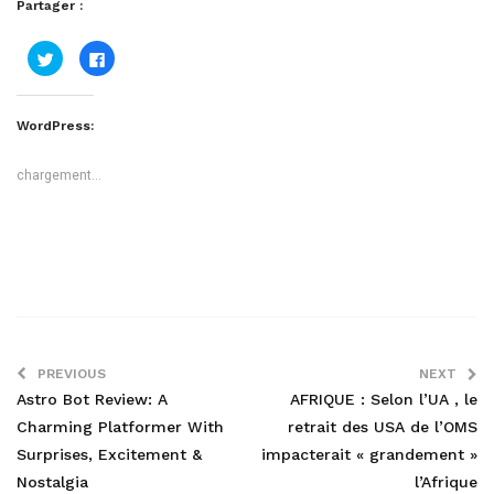
Partager :
Cliquez
Cliquez
pour
pour
partager
partager
sur
sur
Twitter(ouvre
Facebook(ouvre
dans
dans
WordPress:
une
une
nouvelle
nouvelle
fenêtre)
fenêtre)
chargement…
PREVIOUS
NEXT
Astro Bot Review: A
AFRIQUE : Selon l’UA , le
Charming Platformer With
retrait des USA de l’OMS
Surprises, Excitement &
impacterait « grandement »
Nostalgia
l’Afrique