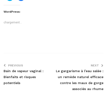
partager
partager
sur
sur
Twitter(ouvre
Facebook(ouvre
dans
dans
WordPress:
une
une
nouvelle
nouvelle
fenêtre)
fenêtre)
chargement…
PREVIOUS
NEXT
Bain de vapeur vaginal :
Le gargarisme à l’eau salée :
Bienfaits et risques
un remède naturel efficace
potentiels
contre les maux de gorge
associés au rhume