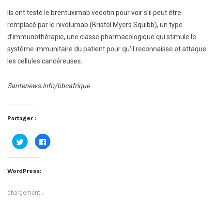
Ils ont testé le brentuximab vedotin pour voir s’il peut être
remplacé par le nivolumab (Bristol Myers Squibb), un type
d’immunothérapie, une classe pharmacologique qui stimule le
système immunitaire du patient pour qu’il reconnaisse et attaque
les cellules cancéreuses.
Santenews.info/bbcafrique
Partager :
Cliquez
Cliquez
pour
pour
partager
partager
sur
sur
Twitter(ouvre
Facebook(ouvre
dans
dans
WordPress:
une
une
nouvelle
nouvelle
fenêtre)
fenêtre)
chargement…