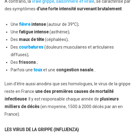
A contrario, la
vraie grippe, saisonnière et virale
, se caractérise par
des symptômes
d’une forte intensité survenant brutalement
:
Une
fièvre
intense
(autour de 39°C);
Une
fatigue intense
(asthénie);
Des
maux de tête
(céphalées);
Des
courbatures
(douleurs musculaires et articulaires
diffuses);
Des
frissons
;
Parfois une
toux
et une
congestion nasale
…
Loin d’être aussi anodins que ses homologues, le virus de la grippe
reste en France
une des premières causes de mortalité
infectieuse
. Il y est responsable chaque année de
plusieurs
milliers de décès
(en moyenne, 1500 à 2000 décès par an en
France).
LES VIRUS DE LA GRIPPE (INFLUENZA)