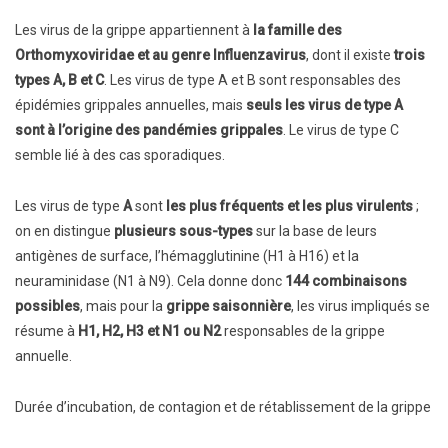
Les virus de la grippe appartiennent à
la famille des
Orthomyxoviridae et au genre Influenzavirus
, dont il existe
trois
types A, B et C
. Les virus de type A et B sont responsables des
épidémies grippales annuelles, mais
seuls les virus de type A
sont à l’origine des pandémies grippales
. Le virus de type C
semble lié à des cas sporadiques.
Les virus de type
A
sont
les plus fréquents et les plus virulents
;
on en distingue
plusieurs sous-types
sur la base de leurs
antigènes de surface, l’hémagglutinine (H1 à H16) et la
neuraminidase (N1 à N9). Cela donne donc
144 combinaisons
possibles
, mais pour la
grippe saisonnière
, les virus impliqués se
résume à
H1, H2, H3 et N1 ou N2
responsables de la grippe
annuelle.
Durée d’incubation, de contagion et de rétablissement de la grippe