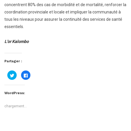
concentrent 80% des cas de morbidité et de mortalité, renforcer la
coordination provinciale et locale et impliquer la communauté à
tous les niveaux pour assurer la continuité des services de santé
essentiels.
L’or Kalombo
Partager :
Cliquez
Cliquez
pour
pour
partager
partager
sur
sur
Twitter(ouvre
Facebook(ouvre
dans
dans
WordPress:
une
une
nouvelle
nouvelle
fenêtre)
fenêtre)
chargement…