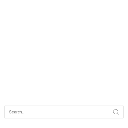
Search
for: