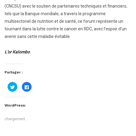
(CNCSU) avec le soutien de partenaires techniques et financiers,
tels que la Banque mondiale, a travers le programme
multisectoriel de nutrition et de santé, ce forum représente un
tournant dans la lutte contre le cancer en RDC, avec l’espoir d’un
avenir sans cette maladie évitable.
L’or Kalombo
Partager :
Cliquez
Cliquez
pour
pour
partager
partager
sur
sur
Twitter(ouvre
Facebook(ouvre
dans
dans
WordPress:
une
une
nouvelle
nouvelle
fenêtre)
fenêtre)
chargement…