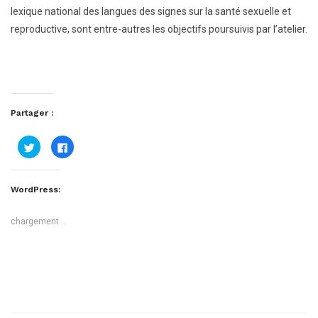
lexique national des langues des signes sur la santé sexuelle et
reproductive, sont entre-autres les objectifs poursuivis par l’atelier.
Partager :
Cliquez
Cliquez
pour
pour
partager
partager
sur
sur
Twitter(ouvre
Facebook(ouvre
dans
dans
WordPress:
une
une
nouvelle
nouvelle
fenêtre)
fenêtre)
chargement…