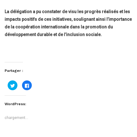
La délégation a pu constater de visu les progrès réalisés et les
impacts positifs de ces initiatives, soulignant ainsi l’importance
de la coopération internationale dans la promotion du
développement durable et de l’inclusion sociale.
Partager :
Cliquez
Cliquez
pour
pour
partager
partager
sur
sur
Twitter(ouvre
Facebook(ouvre
dans
dans
WordPress:
une
une
nouvelle
nouvelle
fenêtre)
fenêtre)
chargement…