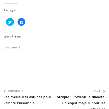
Partager :
Cliquez
Cliquez
pour
pour
partager
partager
sur
sur
Twitter(ouvre
Facebook(ouvre
dans
dans
WordPress:
une
une
nouvelle
nouvelle
fenêtre)
fenêtre)
chargement…
PREVIOUS
NEXT
Les meilleures astuces pour
Afrique : Prévenir le diabète,
vaincre l’insomnie
un enjeu majeur pour les