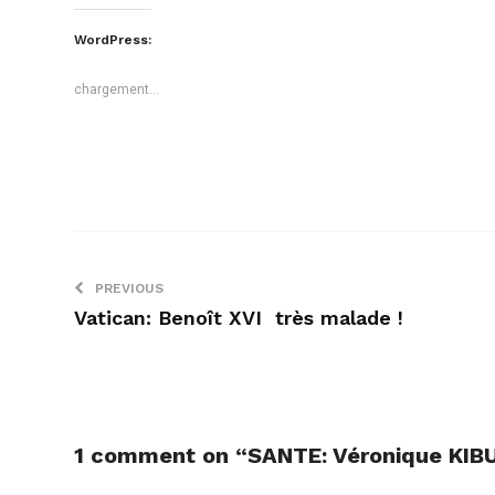
sur
sur
Twitter(ouvre
Facebook(ouvre
dans
dans
WordPress:
une
une
nouvelle
nouvelle
fenêtre)
fenêtre)
chargement…
PREVIOUS
Vatican: Benoît XVI très malade !
1 comment on “
SANTE: Véronique KIB