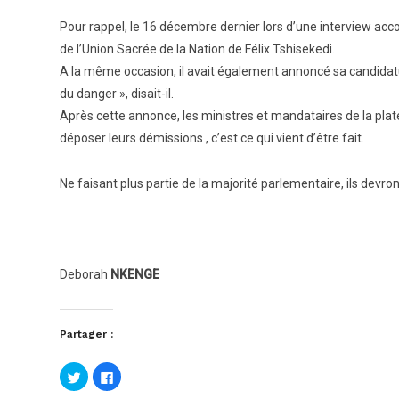
Pour rappel, le 16 décembre dernier lors d’une interview ac
de l’Union Sacrée de la Nation de Félix Tshisekedi.
A la même occasion, il avait également annoncé sa candidatu
du danger », disait-il.
Après cette annonce, les ministres et mandataires de la pl
déposer leurs démissions , c’est ce qui vient d’être fait.
Ne faisant plus partie de la majorité parlementaire, ils devron
Deborah
NKENGE
Partager :
Cliquez
Cliquez
pour
pour
partager
partager