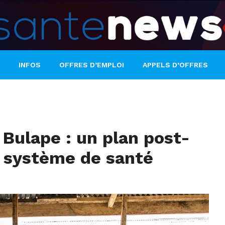
INFOS
OFFRES D’EMPLOI
APPELS D’OFFRES
 Bulape : un plan post-
e système de santé