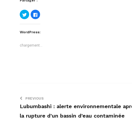
Partager :
Cliquez
Cliquez
pour
pour
partager
partager
sur
sur
Twitter(ouvre
Facebook(ouvre
dans
dans
WordPress:
une
une
nouvelle
nouvelle
fenêtre)
fenêtre)
chargement…
PREVIOUS
Lubumbashi : alerte environnementale apr
la rupture d’un bassin d’eau contaminée