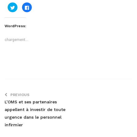
Cliquez
Cliquez
pour
pour
partager
partager
sur
sur
Twitter(ouvre
Facebook(ouvre
dans
dans
WordPress:
une
une
nouvelle
nouvelle
fenêtre)
fenêtre)
chargement…
PREVIOUS
L’OMS et ses partenaires
appellent à investir de toute
urgence dans le personnel
infirmier