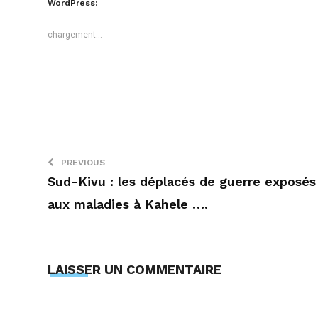
WordPress:
une
une
nouvelle
nouvelle
fenêtre)
fenêtre)
chargement…
PREVIOUS
Sud-Kivu : les déplacés de guerre exposés
aux maladies à Kahele ….
LAISSER UN COMMENTAIRE