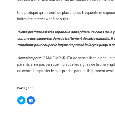
Une pratique qui devient de plus en plus frequente et exp
infirmière interviewer à ce sujet.
“Cette pratique est très répandue dans plusieurs coins de la 
comme des exepertes dans le traitement de cette maladie. Il con
tranchant pour couper le larynx ou pressé le larynx jusqu’à ce 
Occasion pour
JEANNE MPURUTA de sensibiliser la population 
parents à ne pas paniquer lorsque les signes de la pharyngi
un centre hospitalier le plus proche pour qu’ils puissent avoir
Partager :
Cliquez
Cliquez
pour
pour
partager
partager
sur
sur
Twitter(ouvre
Facebook(ouvre
dans
dans