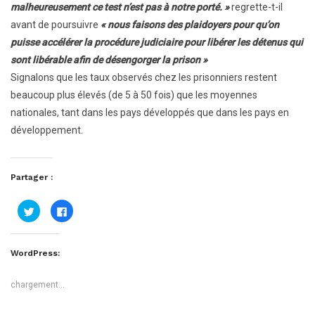
malheureusement ce test n’est pas à notre porté. »
regrette-t-il
avant de poursuivre
« nous faisons des plaidoyers pour qu’on
puisse accélérer la procédure judiciaire pour libérer les détenus qui
sont libérable afin de désengorger la prison »
Signalons que les taux observés chez les prisonniers restent
beaucoup plus élevés (de 5 à 50 fois) que les moyennes
nationales, tant dans les pays développés que dans les pays en
développement.
Partager :
Cliquez
Cliquez
pour
pour
partager
partager
sur
sur
Twitter(ouvre
Facebook(ouvre
dans
dans
WordPress:
une
une
nouvelle
nouvelle
fenêtre)
fenêtre)
chargement…