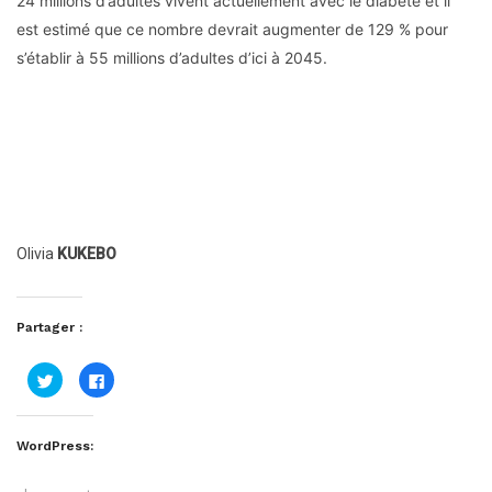
24 millions d’adultes vivent actuellement avec le diabète et il
est estimé que ce nombre devrait augmenter de 129 % pour
s’établir à 55 millions d’adultes d’ici à 2045.
Olivia
KUKEBO
Partager :
Cliquez
Cliquez
pour
pour
partager
partager
sur
sur
Twitter(ouvre
Facebook(ouvre
dans
dans
WordPress:
une
une
nouvelle
nouvelle
fenêtre)
fenêtre)