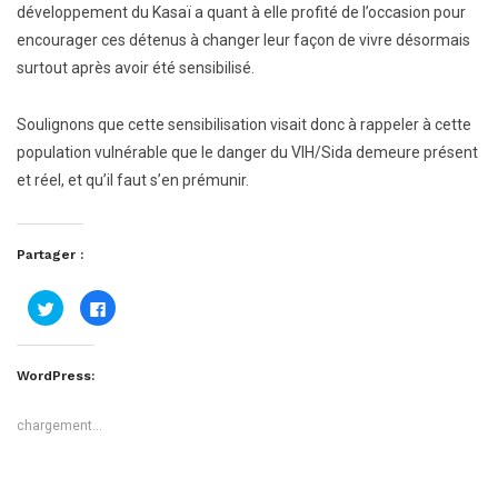
développement du Kasaï a quant à elle profité de l’occasion pour
encourager ces détenus à changer leur façon de vivre désormais
surtout après avoir été sensibilisé.
Soulignons que cette sensibilisation visait donc à rappeler à cette
population vulnérable que le danger du VIH/Sida demeure présent
et réel, et qu’il faut s’en prémunir.
Partager :
Cliquez
Cliquez
pour
pour
partager
partager
sur
sur
Twitter(ouvre
Facebook(ouvre
dans
dans
WordPress:
une
une
nouvelle
nouvelle
fenêtre)
fenêtre)
chargement…