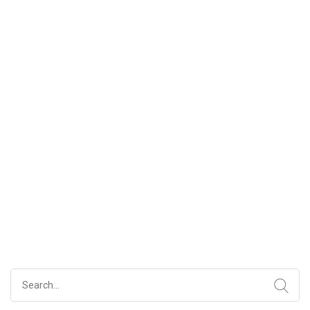
Search
for: