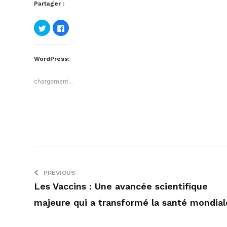
Partager :
Cliquez
Cliquez
pour
pour
partager
partager
sur
sur
Twitter(ouvre
Facebook(ouvre
dans
dans
WordPress:
une
une
nouvelle
nouvelle
fenêtre)
fenêtre)
chargement…
PREVIOUS
Les Vaccins : Une avancée scientifique
majeure qui a transformé la santé mondial