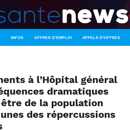
INFOS
OFFRES D’EMPLOI
APPELS D’OFFRES
ents à l’Hôpital général
séquences dramatiques
-être de la population
-unes des répercussions
s