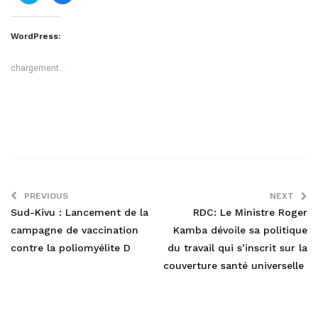
partager
partager
sur
sur
Twitter(ouvre
Facebook(ouvre
dans
dans
WordPress:
une
une
nouvelle
nouvelle
fenêtre)
fenêtre)
chargement…
PREVIOUS
NEXT
Sud-Kivu : Lancement de la
RDC: Le Ministre Roger
campagne de vaccination
Kamba dévoile sa politique
contre la poliomyélite D
du travail qui s’inscrit sur la
couverture santé universelle