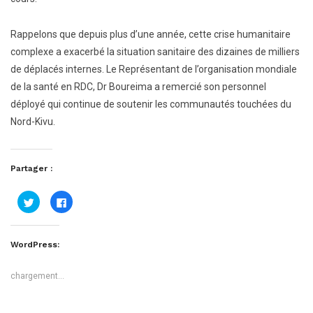
Rappelons que depuis plus d’une année, cette crise humanitaire
complexe a exacerbé la situation sanitaire des dizaines de milliers
de déplacés internes. Le Représentant de l’organisation mondiale
de la santé en RDC, Dr Boureima a remercié son personnel
déployé qui continue de soutenir les communautés touchées du
Nord-Kivu.
Partager :
Cliquez
Cliquez
pour
pour
partager
partager
sur
sur
Twitter(ouvre
Facebook(ouvre
dans
dans
WordPress:
une
une
nouvelle
nouvelle
fenêtre)
fenêtre)
chargement…